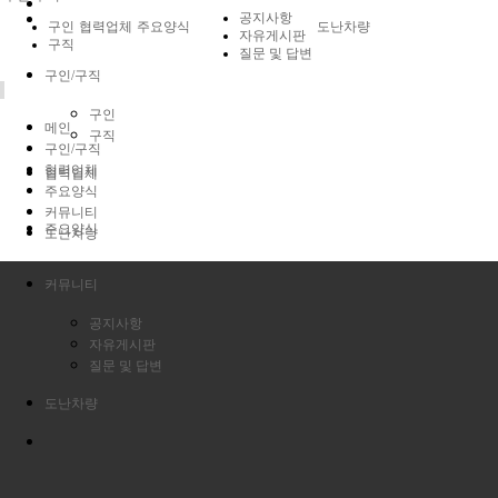
공지사항
구인
협력업체
주요양식
도난차량
자유게시판
구직
질문 및 답변
구인/구직
구인
메인
구직
구인/구직
협력업체
협력업체
주요양식
커뮤니티
주요양식
도난차량
커뮤니티
공지사항
자유게시판
질문 및 답변
도난차량