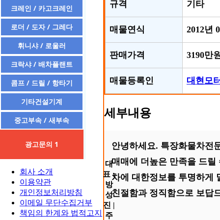
규격
기타
크레인 / 카고크레인
로더 / 도자 / 그레다
매물연식
2012년 
휘니샤 / 로울러
판매가격
3190만
크락샤 / 배차플랜트
매물등록인
대현모
콤프 / 드릴 / 항타기
기타건설기계
세부내용
중고부속 / 새부속
광고문의 1
안녕하세요. 특장화물차전문
매매에 더높은 만족을 드릴
대
회사 소개
표 :
차에 대한정보를 투명하게 
이용약관
방
개인정보처리방침
친절함과 정직함으로 보답드
성
이메일 무단수집거부
진 |
책임의 한계와 법적고지
주