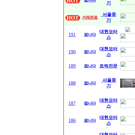
HOT
팝니다
기
서울중
HOT
거래완료
기
대현모터
191
팝니다
스
대현모터
190
팝니다
스
189
팝니다
트럭전문
서울중
188
팝니다
기
대현모터
187
팝니다
스
대현모터
186
팝니다
스
대현모터