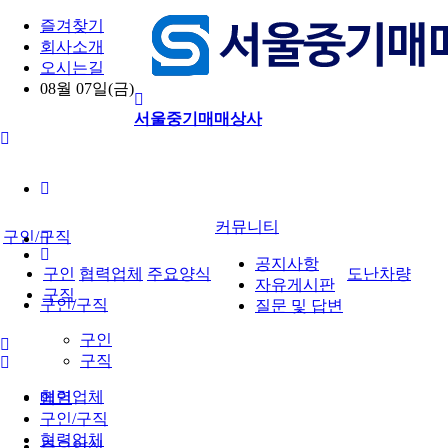
즐겨찾기
회사소개
오시는길
08월 07일(금)
서울중기매매상사
커뮤니티
구인/구직
공지사항
구인
협력업체
주요양식
도난차량
자유게시판
구직
구인/구직
질문 및 답변
구인
구직
협력업체
메인
구인/구직
협력업체
주요양식