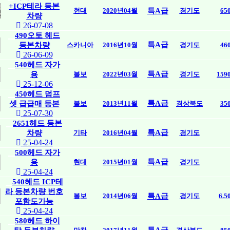
+ICP테라 등본
현대
2020년04월
특A급
경기도
65
차량
26-07-08
490오토 헤드
특A급
등본차량
스카니아
2016년10월
경기도
46
26-06-09
540헤드 자가
특A급
용
볼보
2022년03월
경기도
15
25-12-06
450헤드 덤프
특A급
셋 급급매 등본
볼보
2013년11월
경상북도
35
25-07-30
2651헤드 등본
특A급
차량
기타
2016년04월
경기도
25-04-24
500헤드 자가
특A급
용
현대
2015년01월
경기도
25-04-24
540헤드 ICP테
라 등본차량 번호
볼보
2014년06월
특A급
경기도
6.
포함도가능
25-04-24
580헤드 하이
특A급