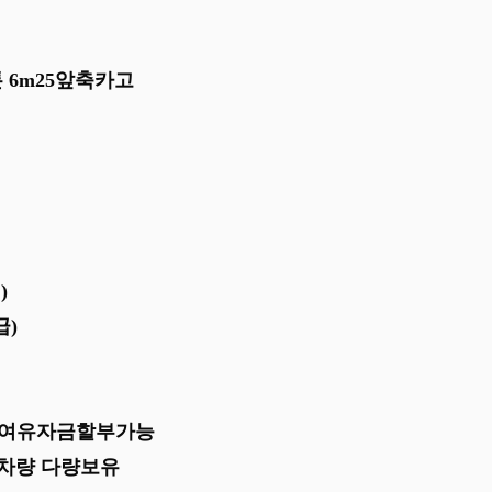
톤 6m25앞축카고
)
급)
 여유자금할부가능
차량 다량보유