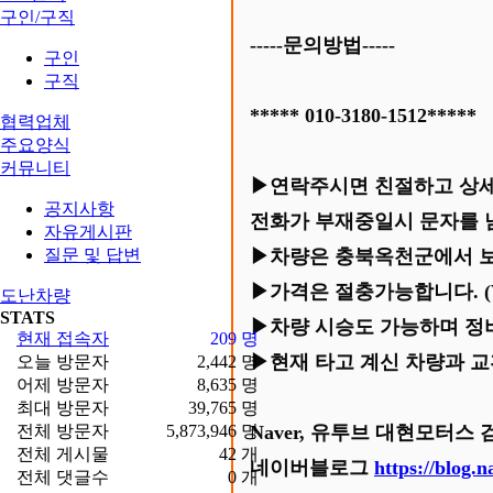
구인/구직
-----문의방법-----
구인
구직
***** 010-3180-1512*****
협력업체
주요양식
커뮤니티
▶연락주시면 친절하고 상세
공지사항
전화가 부재중일시 문자를 
자유게시판
질문 및 답변
▶차량은 충북옥천군에서 보
▶가격은 절충가능합니다. (
도난차량
STATS
▶차량 시승도 가능하며 정
현재 접속자
209 명
▶현재 타고 계신 차량과 
오늘 방문자
2,442 명
어제 방문자
8,635 명
최대 방문자
39,765 명
전체 방문자
5,873,946 명
Naver, 유투브 대현모터스
전체 게시물
42 개
네이버블로그
https://blog.
전체 댓글수
0 개