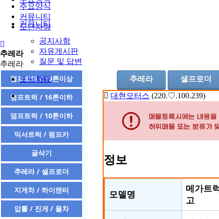
주요양식
커뮤니티
커뮤니티
도난차량
공지사항
자유게시판
추레라
질문 및 답변
추레라
덤프트럭 / 19톤이상
도난차량
추레라
샐프로더
대현모터스
(220.♡.100.239)
덤프트럭 / 16톤이하
덤프트럭 / 10톤이하
믹서트럭 / 펌프카
굴삭기
정보
추레라 / 셀프로더
메가트럭4
지게차 / 하이랜터
모델명
고
압롤 / 진게 / 물차