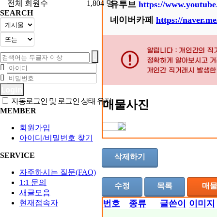
전체 회원수
1,804 명
유투브
https://www.youtub
SEARCH
네이버카페
https://naver.m
Login
자동로그인 및 로그인 상태 유지
매물사진
MEMBER
회원가입
아이디/비밀번호 찾기
SERVICE
삭제하기
자주하시는 질문(FAQ)
1:1 문의
수정
목록
매
새글모음
번호
종류
글쓴이
이미지
현재접속자