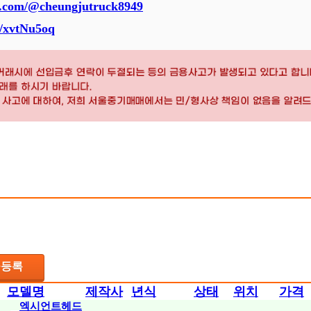
e.com/@cheungjutruck8949
e/xvtNu5oq
물등록
모델명
제작사
년식
상태
위치
가격
엑시언트헤드