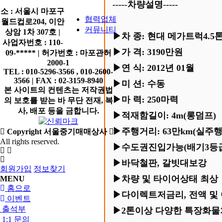
-----차량설명-----
소 : 서울시 마포구
협력업체
월드컵로204, 이안
커뮤니티
상암 1차 307호 |
▶차 종: 현대 메가트럭4.5
사업자번호 : 110-
▶가 격: 3190만원
09-***** | 허가번호 : 마포관허
2000-1
▶연 식: 2012년 01월
TEL : 010-5296-3566 , 010-2600-
3566 | FAX : 02-3159-8940
▶미 션: 수동
본 사이트의 컨텐츠는 저작권법
▶마 력: 250마력
의 보호를 받는 바 무단 전재, 복
사, 배포 등을 금합니다.
▶적재함길이: 4m(롱덤프)
▶주행거리: 63만km(실주행
Copyright 서울중기매매상사
All rights reserved.
▶수도권진입가능(배기3등
▶바닥철판, 갈빗대보강
회원가입
정보찾기
▶차량 및 타이어상태 최상
MENU
홈으로
▶다이렉트저금리, 전액 및
이벤트
출석부
▶2톤이상 다양한 특장화물
1:1 문의