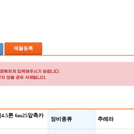
매물등록
.5톤 6m25앞축카
장비종류
추레라