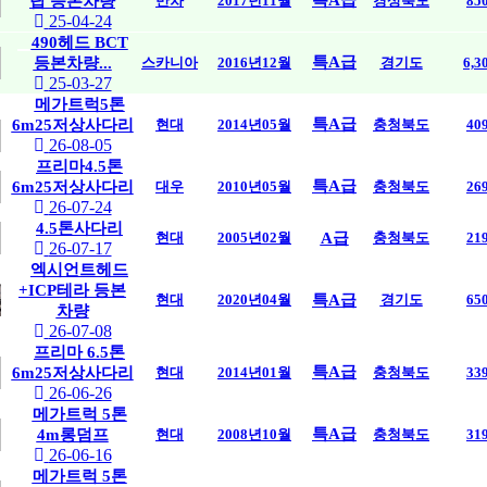
탑 등본차량
만차
2017년11월
경상북도
85
25-04-24
490헤드 BCT
특A급
등본차량...
스카니아
2016년12월
경기도
6,
25-03-27
메가트럭5톤
특A급
6m25저상사다리
현대
2014년05월
충청북도
40
26-08-05
프리마4.5톤
특A급
6m25저상사다리
대우
2010년05월
충청북도
26
26-07-24
4.5톤사다리
현대
2005년02월
A급
충청북도
21
26-07-17
엑시언트헤드
+ICP테라 등본
현대
2020년04월
특A급
경기도
65
차량
26-07-08
프리마 6.5톤
특A급
6m25저상사다리
현대
2014년01월
충청북도
33
26-06-26
메가트럭 5톤
특A급
4m롱덤프
현대
2008년10월
충청북도
31
26-06-16
메가트럭 5톤