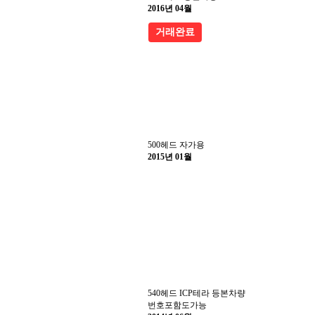
2016년 04월
거래완료
500헤드 자가용
2015년 01월
540헤드 ICP테라 등본차량
번호포함도가능