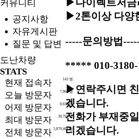
▶다이렉트저금리
커뮤니티
▶2톤이상 다양
공지사항
자유게시판
-----문의방법----
질문 및 답변
도난차량
***** 010-3180
STATS
143 명
현재 접속자
▶연락주시면 친
7,964 명
오늘 방문자
겠습니다.
8,635 명
어제 방문자
전화가 부재중일
39,765 명
최대 방문자
리겠습니다.
5,879,468 명
전체 방문자