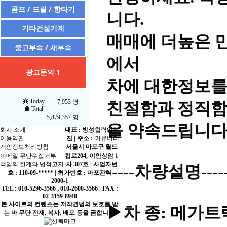
콤프 / 드릴 / 항타기
니다.
기타건설기계
매매에 더높은 만
중고부속 / 새부속
에서
광고문의 1
차에 대한정보를
Today
7,953 명
친절함과 정직함
Total
5,879,357 명
을 약속드립니다
회사 소개
대표 : 방성
협력업체
이용약관
진 | 주소 :
커뮤니티
개인정보처리방침
서울시 마포구 월드
이메일 무단수집거부
컵로204, 이안상암 1
책임의 한계와 법적고지
차 307호 | 사업자번
-----차량설명----
호 : 110-09-***** | 허가번호 : 마포관허
2000-1
TEL : 010-5296-3566 , 010-2600-3566 | FAX :
02-3159-8940
본 사이트의 컨텐츠는 저작권법의 보호를 받
▶차 종: 메가트
는 바 무단 전재, 복사, 배포 등을 금합니다.