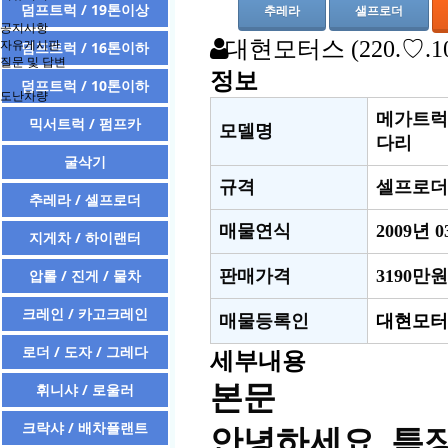
덤프트럭 / 19톤이상
추레라
샐프로더
공지사항
대현모터스
(220.♡.1
자유게시판
덤프트럭 / 16톤이하
질문 및 답변
정보
덤프트럭 / 10톤이하
도난차량
메가트럭 
믹서트럭 / 펌프카
모델명
다리
굴삭기
규격
셀프로더
추레라 / 셀프로더
매물연식
2009년 
지게차 / 하이랜터
압롤 / 진게 / 물차
판매가격
3190만원
크레인 / 카고크레인
매물등록인
대현모터
로더 / 도자 / 그레다
세부내용
휘니샤 / 로울러
본문
크락샤 / 배차플랜트
안녕하세요. 특