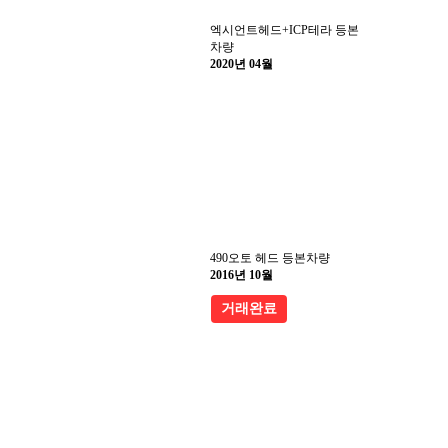
엑시언트헤드+ICP테라 등본
차량
2020년 04월
490오토 헤드 등본차량
2016년 10월
거래완료