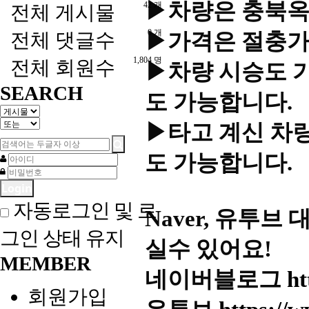
▶차량은 충북옥
42 개
전체 게시물
0 개
전체 댓글수
▶가격은 절충가능
1,804 명
전체 회원수
▶차량 시승도 
SEARCH
도 가능합니다.
▶타고 계신 차량
도 가능합니다.
Login
자동로그인 및 로
Naver, 유투
그인 상태 유지
실수 있어요!
MEMBER
네이버블로그
ht
회원가입