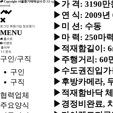
▶가 격: 3190
Copyright 서울중기매매상사
All rights
reserved.
▶연 식: 2009년
▶미 션: 수동
로그인
회원가입
정보찾기
MENU
▶마 력: 250마
홈으로
이벤트
▶적재함길이: 6
출석부
1:1 문의
구인/구직
▶주행거리: 60
▶수도권진입가능
구인
▶후방카메라, 
구직
▶적재함바닥 체
협력업체
▶경정비완료, 
주요양식