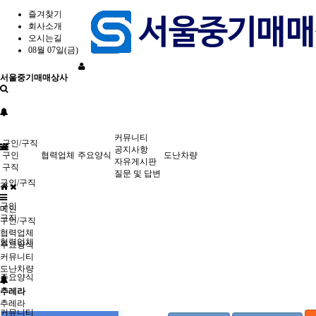
즐겨찾기
회사소개
오시는길
08월 07일(금)
서울중기매매상사
커뮤니티
구인/구직
공지사항
구인
협력업체
주요양식
도난차량
자유게시판
구직
질문 및 답변
구인/구직
구인
메인
구직
구인/구직
협력업체
협력업체
주요양식
커뮤니티
도난차량
주요양식
추레라
추레라
커뮤니티