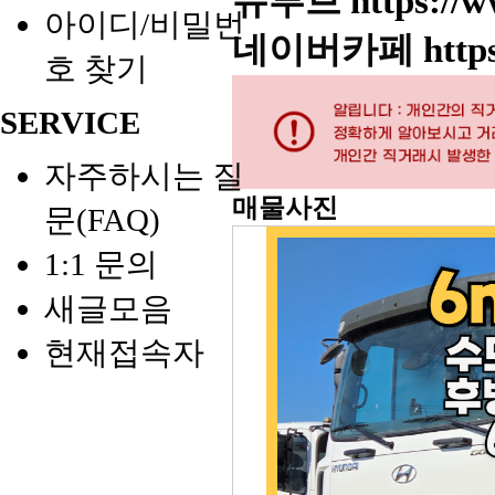
유투브
https://
아이디/비밀번
네이버카페
http
호 찾기
SERVICE
자주하시는 질
매물사진
문(FAQ)
1:1 문의
새글모음
현재접속자