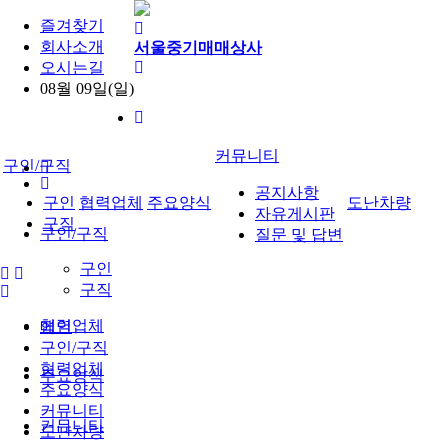
즐겨찾기
회사소개
서울중기매매상사
오시는길
08월 09일(일)
커뮤니티
구인/구직
공지사항
구인
협력업체
주요양식
도난차량
자유게시판
구직
구인/구직
질문 및 답변
구인
구직
협력업체
메인
구인/구직
협력업체
주요양식
주요양식
커뮤니티
커뮤니티
도난차량