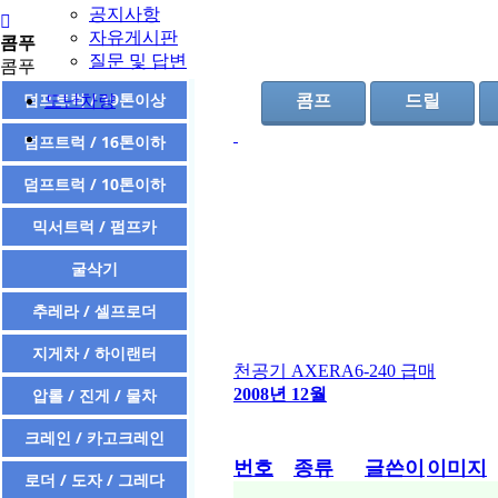
공지사항
자유게시판
콤푸
질문 및 답변
콤푸
덤프트럭 / 19톤이상
도난차량
콤프
드릴
덤프트럭 / 16톤이하
덤프트럭 / 10톤이하
믹서트럭 / 펌프카
굴삭기
추레라 / 셀프로더
지게차 / 하이랜터
천공기 AXERA6-240 급매
2008년 12월
압롤 / 진게 / 물차
크레인 / 카고크레인
번호
종류
글쓴이
이미지
로더 / 도자 / 그레다