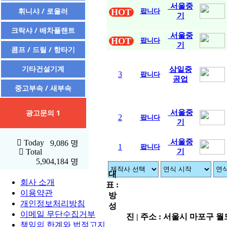
서울중
휘니샤 / 로울러
HOT
팝니다
기
크락샤 / 배차플랜트
서울중
HOT
팝니다
기
콤프 / 드릴 / 항타기
기타건설기계
삼일중
3
팝니다
공업
중고부속 / 새부속
광고문의 1
서울중
2
팝니다
기
서울중
Today
9,086 명
1
팝니다
기
Total
5,904,184 명
대
회사 소개
표 :
이용약관
방
개인정보처리방침
성
이메일 무단수집거부
진 | 주소 : 서울시 마포구 월드컵
책임의 한계와 법적고지