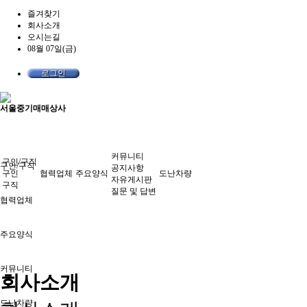
즐겨찾기
회사소개
오시는길
08월 07일(금)
로그인
서울중기매매상사
커뮤니티
구인/구직
구인/구직
공지사항
구인
협력업체
주요양식
도난차량
자유게시판
구직
질문 및 답변
협력업체
주요양식
커뮤니티
회사소개
도난차량