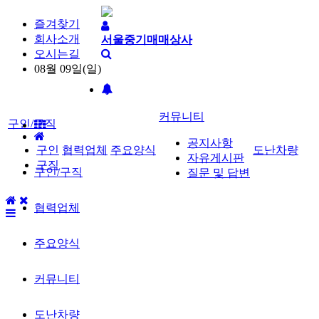
즐겨찾기
회사소개
서울중기매매상사
오시는길
08월 09일(일)
커뮤니티
구인/구직
공지사항
구인
협력업체
주요양식
도난차량
자유게시판
구직
구인/구직
질문 및 답변
협력업체
주요양식
커뮤니티
도난차량