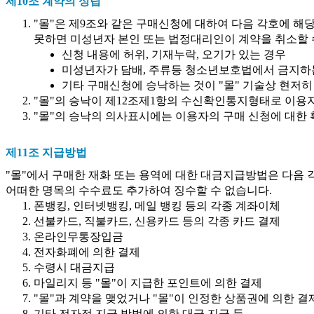
제10조 계약의 성립
"몰"은 제9조와 같은 구매신청에 대하여 다음 각호에 해
못하면 미성년자 본인 또는 법정대리인이 계약을 취소할 
신청 내용에 허위, 기재누락, 오기가 있는 경우
미성년자가 담배, 주류등 청소년보호법에서 금지하는
기타 구매신청에 승낙하는 것이 "몰" 기술상 현저
"몰"의 승낙이 제12조제1항의 수신확인통지형태로 이용
"몰"의 승낙의 의사표시에는 이용자의 구매 신청에 대한 
제11조 지급방법
"몰"에서 구매한 재화 또는 용역에 대한 대금지급방법은 다음 각
어떠한 명목의 수수료도 추가하여 징수할 수 없습니다.
폰뱅킹, 인터넷뱅킹, 메일 뱅킹 등의 각종 계좌이체
선불카드, 직불카드, 신용카드 등의 각종 카드 결제
온라인무통장입금
전자화폐에 의한 결제
수령시 대금지급
마일리지 등 "몰"이 지급한 포인트에 의한 결제
"몰"과 계약을 맺었거나 "몰"이 인정한 상품권에 의한 결
기타 전자적 지급 방법에 의한 대금 지급 등