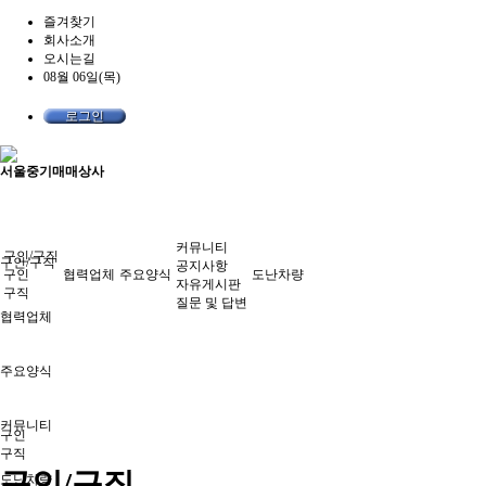
즐겨찾기
회사소개
오시는길
08월 06일(목)
로그인
서울중기매매상사
커뮤니티
구인/구직
구인/구직
공지사항
구인
협력업체
주요양식
도난차량
자유게시판
구직
질문 및 답변
협력업체
주요양식
커뮤니티
구인
구직
구인/구직
도난차량