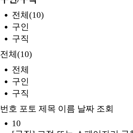
전체(10)
구인
구직
전체(10)
전체
구인
구직
번호
포토
제목
이름
날짜
조회
10