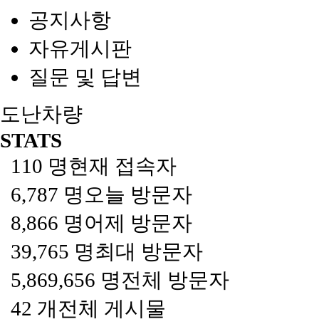
공지사항
자유게시판
질문 및 답변
도난차량
STATS
110 명
현재 접속자
6,787 명
오늘 방문자
8,866 명
어제 방문자
39,765 명
최대 방문자
5,869,656 명
전체 방문자
42 개
전체 게시물