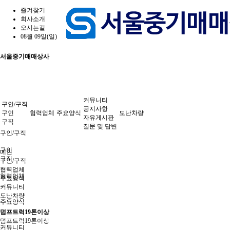
즐겨찾기
회사소개
오시는길
08월 09일(일)
서울중기매매상사
커뮤니티
구인/구직
공지사항
구인
협력업체
주요양식
도난차량
자유게시판
구직
질문 및 답변
구인/구직
구인
메인
구직
구인/구직
협력업체
협력업체
주요양식
커뮤니티
도난차량
주요양식
덤프트럭19톤이상
덤프트럭19톤이상
커뮤니티