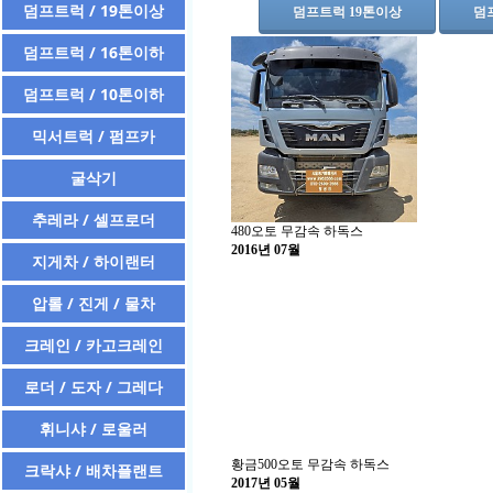
덤프트럭 / 19톤이상
덤프트럭 19톤이상
덤
공지사항
자유게시판
덤프트럭 / 16톤이하
질문 및 답변
덤프트럭 / 10톤이하
도난차량
믹서트럭 / 펌프카
굴삭기
추레라 / 셀프로더
480오토 무감속 하독스
2016년 07월
지게차 / 하이랜터
압롤 / 진게 / 물차
크레인 / 카고크레인
로더 / 도자 / 그레다
휘니샤 / 로울러
황금500오토 무감속 하독스
크락샤 / 배차플랜트
2017년 05월