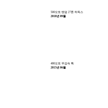
500오토 텐덤 27톤 하독스
2018년 09월
480오토 무감속 특
2015년 06월