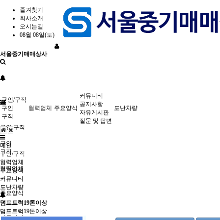
즐겨찾기
회사소개
오시는길
08월 08일(토)
서울중기매매상사
커뮤니티
구인/구직
공지사항
구인
협력업체
주요양식
도난차량
자유게시판
구직
질문 및 답변
구인/구직
구인
메인
구직
구인/구직
협력업체
협력업체
주요양식
커뮤니티
도난차량
주요양식
덤프트럭19톤이상
덤프트럭19톤이상
커뮤니티