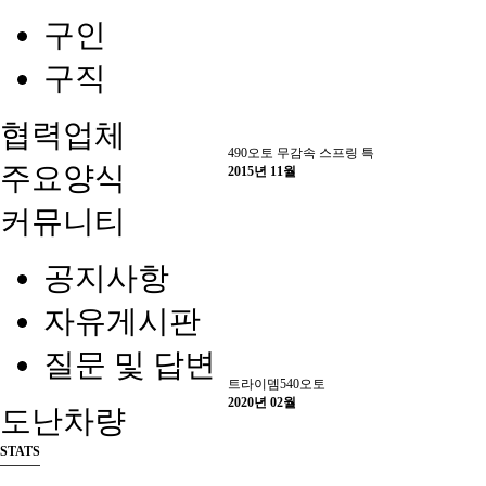
구인
구직
협력업체
490오토 무감속 스프링 특
주요양식
2015년 11월
커뮤니티
공지사항
자유게시판
질문 및 답변
트라이뎀540오토
2020년 02월
도난차량
STATS