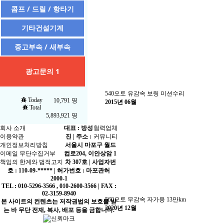
콤프 / 드릴 / 항타기
기타건설기계
중고부속 / 새부속
광고문의 1
540오토 유감속 보링 미션수리
Today
10,791 명
2015년 06월
Total
5,893,921 명
회사 소개
대표 : 방성
협력업체
이용약관
진 | 주소 :
커뮤니티
개인정보처리방침
서울시 마포구 월드
이메일 무단수집거부
컵로204, 이안상암 1
책임의 한계와 법적고지
차 307호 | 사업자번
호 : 110-09-***** | 허가번호 : 마포관허
2000-1
TEL : 010-5296-3566 , 010-2600-3566 | FAX :
02-3159-8940
560오토 무감속 자가용 13만km
본 사이트의 컨텐츠는 저작권법의 보호를 받
2020년 12월
는 바 무단 전재, 복사, 배포 등을 금합니다.