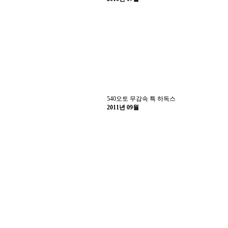
540오토 무감속 특 하독스
2011년 09월
540오토 특 하독스 38만
2019년 10월