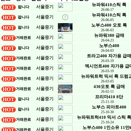
뉴파워410스틱 특
HOT
서울중기
팝니다
26-06-17
뉴파워410스틱 특
HOT
서울중기
팝니다
26-06-05
노부스400 오토 특
HOT
서울중기
팝니다
26-06-03
뉴파워380 급매
HOT
서울중기
거래완료
26-04-23
노부스400
HOT
서울중기
팝니다
26-04-03
트라고400 자가용 급
HOT
서울중기
거래완료
26-03-19
엑시언트400 자가용 급
HOT
서울중기
거래완료
26-03-19
뉴파워트럭 믹서 특 드럼
HOT
서울중기
거래완료
26-03-05
430오토 특 급매
HOT
서울중기
거래완료
26-02-11
프리마410 8단
HOT
서울중기
팝니다
25-11-10
노부스 피아트400
HOT
서울중기
팝니다
25-10-30
뉴파워트럭410 믹서 스틱 
HOT
서울중기
거래완료
25-10-24
노부스400 1인소유 11만
HOT
서울중기
거래완료