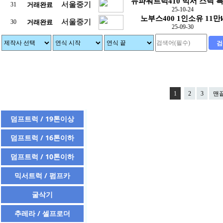
뉴파워트럭410 믹서 스틱 
서울중기
31
거래완료
25-10-24
노부스400 1인소유 11만
서울중기
30
거래완료
25-09-30
검
1
2
3
맨
덤프트럭 / 19톤이상
덤프트럭 / 16톤이하
덤프트럭 / 10톤이하
믹서트럭 / 펌프카
굴삭기
추레라 / 셀프로더