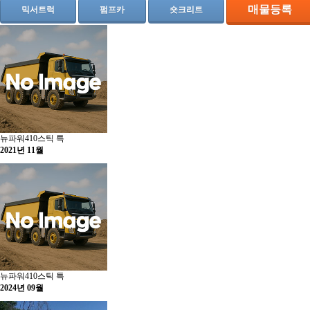
매물등록
공지사항
믹서트럭
펌프카
숏크리트
자유게시판
질문 및 답변
도난차량
뉴파워410스틱 특
2021년 11월
뉴파워410스틱 특
2024년 09월