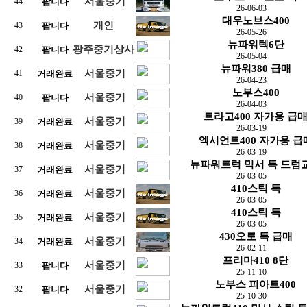
서울중기
44
팝니다
26-06-03
대우노브스400
개인
43
팝니다
26-05-26
뉴파워텍6단
광주중기상사
42
팝니다
26-05-04
뉴파워380 급매
서울중기
41
거래완료
26-04-23
노부스400
서울중기
40
팝니다
26-04-03
트라고400 자가용 급
서울중기
39
거래완료
26-03-19
엑시언트400 자가용 급
서울중기
38
거래완료
26-03-19
뉴파워트럭 믹서 특 드럼
서울중기
37
거래완료
26-03-05
410스틱 특
서울중기
36
거래완료
26-03-05
410스틱 특
서울중기
35
거래완료
26-03-05
430오토 특 급매
서울중기
34
거래완료
26-02-11
프리마410 8단
서울중기
33
팝니다
25-11-10
노부스 피아트400
서울중기
32
팝니다
25-10-30