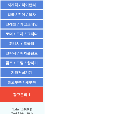
지게차 / 하이랜터
압롤 / 진게 / 물차
크레인 / 카고크레인
로더 / 도자 / 그레다
휘니샤 / 로울러
크락샤 / 배차플랜트
콤프 / 드릴 / 항타기
기타건설기계
중고부속 / 새부속
광고문의 1
Today
10,989 명
Total
5,894,119 명