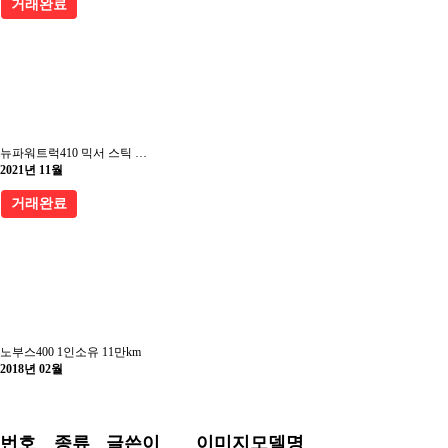
거래완료
뉴파워트럭410 믹서 스틱 특 급매
2021년 11월
거래완료
노부스400 1인소유 11만km
2018년 02월
번호
종류
글쓴이
이미지
모델명