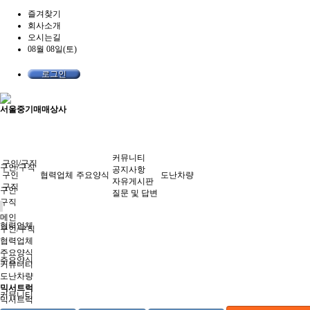
즐겨찾기
회사소개
오시는길
08월 08일(토)
로그인
서울중기매매상사
커뮤니티
구인/구직
구인/구직
공지사항
구인
협력업체
주요양식
도난차량
자유게시판
구직
구인
질문 및 답변
구직
메인
협력업체
구인/구직
협력업체
주요양식
주요양식
커뮤니티
도난차량
믹서트럭
커뮤니티
믹서트럭