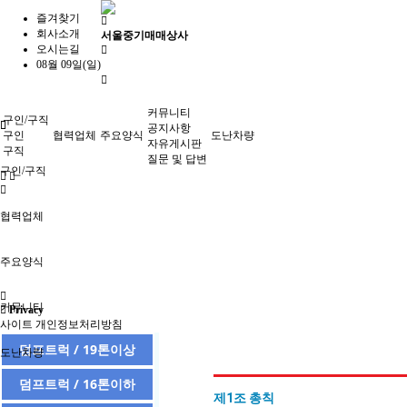
즐겨찾기
회사소개
서울중기매매상사
오시는길
08월 09일(일)
커뮤니티
구인/구직
공지사항
구인
협력업체
주요양식
도난차량
자유게시판
구직
질문 및 답변
구인/구직
협력업체
주요양식
커뮤니티
Privacy
사이트 개인정보처리방침
덤프트럭 / 19톤이상
도난차량
덤프트럭 / 16톤이하
제1조 총칙