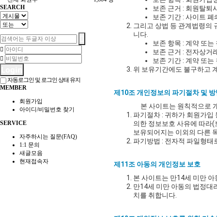
SEARCH
보존 근거 : 회원탈
보존 기간 : 사이트 
그리고 상법 등 관계법령의 
니다.
보존 항목 : 계약 또
보존 근거 : 전자상
보존 기간 : 계약 또는
Login
위 보유기간에도 불구하고 계
자동로그인 및 로그인 상태 유지
MEMBER
제10조 개인정보의 파기절차 및 방
회원가입
본 사이트는 원칙적으로 개
아이디/비밀번호 찾기
파기절차 : 귀하가 회원가입 
SERVICE
의한 정보보호 사유에 따라(
보유되어지는 이외의 다른 
자주하시는 질문(FAQ)
파기방법 : 전자적 파일형태
1:1 문의
새글모음
현재접속자
제11조 아동의 개인정보 보호
본 사이트는 만14세 미만 
만14세 미만 아동의 법정대
치를 취합니다.