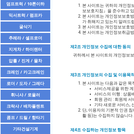
덤프트럭 / 10톤이하
본 사이트는 귀하의 개인정
보보호지침』을 준수하고 있
믹서트럭 / 펌프카
본 사이트는 개인정보보호방
가 취해지고 있는지 알려드
굴삭기
본 사이트는 개인정보보호방침
본 사이트는 개인정보취급방
추레라 / 셀프로더
제2조 개인정보 수집에 대한 동의
지게차 / 하이랜터
귀하께서 본 사이트의 개인정보보
압롤 / 진게 / 물차
크레인 / 카고크레인
제3조 개인정보의 수집 및 이용목
로더 / 도자 / 그레다
본 사이트는 다음과 같은 목
서비스제공을 위한 계약
서비스의 이행 : 상품
휘니샤 / 로울러
회원 관리 : 회원제 
기타 새로운 서비스,
크락샤 / 배차플랜트
단, 이용자의 기본적 인권 침
활 등)는 수집하지 않습니다.
콤프 / 드릴 / 항타기
기타건설기계
제4조 수집하는 개인정보 항목