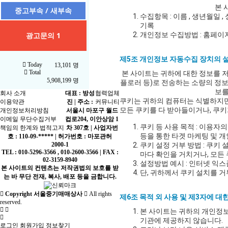
본 
중고부속 / 새부속
수집항목 : 이름 , 생년월일 , 
기록
광고문의 1
개인정보 수집방법 : 홈페이
제5조 개인정보 자동수집 장치의 설
Today
13,101 명
Total
본 사이트는 귀하에 대한 정보를 저
5,908,199 명
플로러 등)로 전송하는 소량의 정
보를
회사 소개
대표 : 방성
협력업체
쿠키는 귀하의 컴퓨터는 식별하지만
이용약관
진 | 주소 :
커뮤니티
모든 쿠키를 다 받아들이거나, 쿠키
개인정보처리방침
서울시 마포구 월드
이메일 무단수집거부
컵로204, 이안상암 1
쿠키 등 사용 목적 : 이용자
책임의 한계와 법적고지
차 307호 | 사업자번
등을 통한 타겟 마케팅 및 개
호 : 110-09-***** | 허가번호 : 마포관허
2000-1
쿠키 설정 거부 방법 : 쿠
TEL : 010-5296-3566 , 010-2600-3566 | FAX :
마다 확인을 거치거나, 모든
02-3159-8940
설정방법 예시 : 인터넷 익스
본 사이트의 컨텐츠는 저작권법의 보호를 받
단, 귀하께서 쿠키 설치를 
는 바 무단 전재, 복사, 배포 등을 금합니다.
Copyright 서울중기매매상사
All rights
제6조 목적 외 사용 및 제3자에 대
reserved.
본 사이트는 귀하의 개인정보
기관에 제공하지 않습니다.
로그인
회원가입
정보찾기