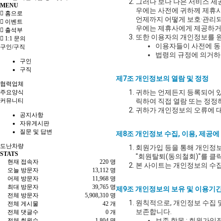
그러나 보다 나은 서비스 제
MENU
우에는 사전에 귀하께 제휴사
홈으로
언제까지 어떻게 보호·관리되
이벤트
우에는 제휴사에게 제공하거
출석부
또한 이용자의 개인정보를 원
1:1 문의
이용자들이 사전에 동
구인/구직
법령의 규정에 의거하
구인
구직
제7조 개인정보의 열람 및 정정
협력업체
귀하는 언제든지 등록되어 있
주요양식
커뮤니티
릭하여 직접 열람 또는 정정
귀하가 개인정보의 오류에 대
공지사항
자유게시판
질문 및 답변
제8조 개인정보 수집, 이용, 제공
도난차량
회원가입 등을 통해 개인정보
STATS
"회원탈퇴(동의철회)"를 클
현재 접속자
220 명
본 사이트는 개인정보의 수집
오늘 방문자
13,112 명
어제 방문자
11,968 명
최대 방문자
39,765 명
제9조 개인정보의 보유 및 이용기
전체 방문자
5,908,310 명
원칙적으로, 개인정보 수집 
전체 게시물
42 개
보존합니다.
전체 댓글수
0 개
보존 항목 : 회원가입정
전체 회원수
1,804 명